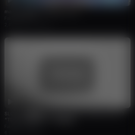
max win gates of olympus 1000
Fabio Alexio
2,415 Visite
•
2 anni fa'
SLOT BAR🔞🎰 FOWL PLAY STORY!!! 🐔 IL METODO
“TDS” CONVIENE??? 🤔😎💪🏽
Fabio Alexio
6 Visite
•
2 anni fa'