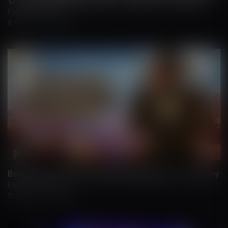
🥚 (POWER STATION GOLD) - ANSO SLOT DA BAR
Fabio Alexio
8 Visite
•
3 anni fa'
Bonus Buy - Big Bucks Bandits Megaways - Reel Play
Fabio Alexio
13 Visite
•
3 anni fa'