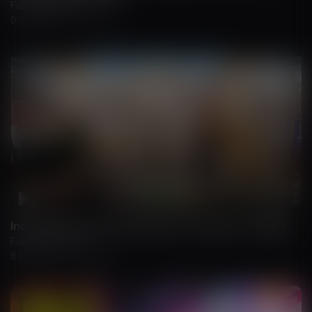
Fabio Alexio
9,519 Visite
•
2 anni fa'
Incredibile Vincita a Monopoly Live Numero 2! 💸🎲
Fabio Alexio
639 Visite
•
2 anni fa'