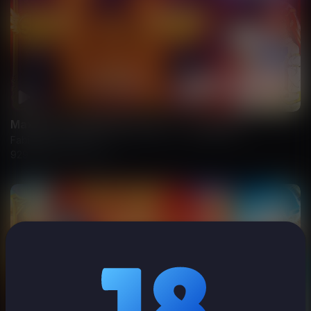
Max Win - Starlight Princess ✨ - Pragmatic
Fabio Alexio
929 Visite
•
3 anni fa'