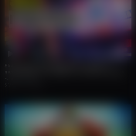
Slot machine, la tecnologia che c'è dietro e i
meccanismi che ci spingono a continuare a giocar
Fabio Alexio
5 Visite
•
2 anni fa'