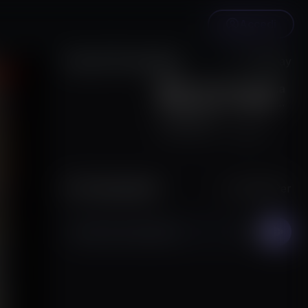
Accedi
Vai al Prossimo
Autoplay
🎰slot bar || una partita
durissima con 7👑KING
di SANREMO games ||🎰
Fabio Alexio
Slot👸Queen🇮🇹Italia
1,647 Visite
•
14/04/22
0 Commenti
Ordina Per