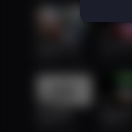
Slot machine, maxi
SLOT MACHIN
sequestro di falsi
Fabio Alexio
apparecchi anti
Fabio Alexio
89 Visite
•
11/1
ludopatia | VIDEO
10,269 Visite
•
05/12/19
FOWL PLAYER
fowl play go
GOLD#BONUS#
minibonus (3
passate),pro
Fabio Alexio
Fabio Alexio
ot.it
145 Visite
•
19/12/17
209 Visite
•
19