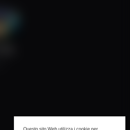
meplay
on WMG
/17
Questo sito Web utilizza i cookie per