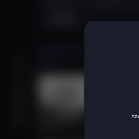
🐔😎FOWL PLAY PUNK 🐔😎 Butta giùu
Mostra Tutto
Slot Da Bar
Slot Online
VLT e Slot da 
Altro
SLOT BAR🔞🎰 FOWL
SLOT DA BAR 
Att
PLAY STORY!!! 🐔 IL
Bonus Epico 
METODO “TDS”
PLAY GOLD 
Fabio Alexio
Fabio Alexio
CONVIENE??? 🤔😎💪🏽
STATION GOL
6 Visite
•
09/05/24
8 Visite
•
09/0
ANSO SLOT 