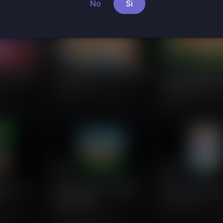
No
Si
E CIRCUS
4 Fowl Play Bonus 2018
Vlt Slot Machin
Play Gold Grati
Fabio Alexio
bonus - Slot Gallina
Fabio Alexio
0/18
355 Visite
•
24/01/18
Online dalle uo
416 Visite
•
19/12
ld 70%
Tip/Trucco fowl play
Bouns fowl 4 p
story 2017
Fabio Alexio
fessionesl
Fabio Alexio
105 Visite
•
19/12
/12/17
72 Visite
•
19/12/17